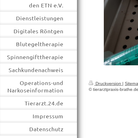
den ETN e.V.
Dienstleistungen
Digitales Röntgen
Blutegeltherapie
Spinnengifttherapie
Sachkundenachweis
Operations-und
Druckversion
|
Sitem
Narkoseinformation
© tierarztpraxis-brathe.d
Tierarzt.24.de
Impressum
Datenschutz