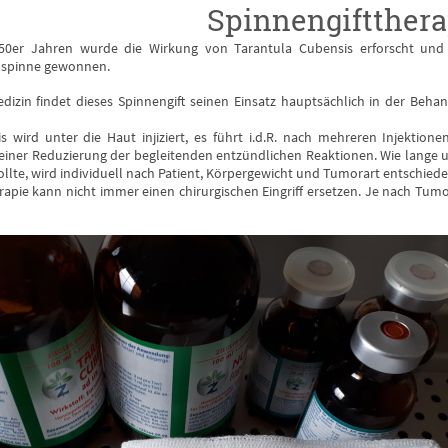
Spinnengiftthera
950er Jahren wurde die Wirkung von Tarantula Cubensis erforscht und
lspinne gewonnen.
edizin findet dieses Spinnengift seinen Einsatz hauptsächlich in der 
s wird unter die Haut injiziert, es führt i.d.R. nach mehreren Injektio
ner Reduzierung der begleitenden entzündlichen Reaktionen. Wie lange un
lte, wird individuell nach Patient, Körpergewicht und Tumorart entschiede
rapie kann nicht immer einen chirurgischen Eingriff ersetzen. Je nach Tumo